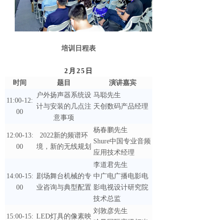
培训日程表
2月25日
时间
题目
演讲嘉宾
户外扬声器系统设
马聪先生
11:00-12:
计与安装的几点注
天创数码产品经理
00
意事项
杨春鹏先生
12:00-13:
2022新的频谱环
Shure中国专业音频
00
境，新的无线规划
应用技术经理
李道君先生
14:00-15:
剧场舞台机械的专
中广电广播电影电
00
业咨询与典型配置
影电视设计研究院
技术总监
刘敦彦先生
15:00-15:
LED灯具的像素映