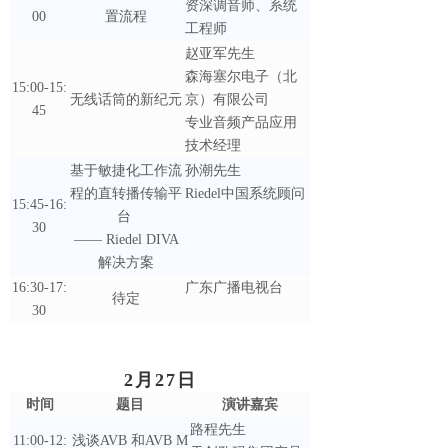
资深调音师、系统
00
置流程
工程师
赵亚军先生
森海塞尔电子（北
15:00-15:
无线话筒的新纪元
京）有限公司
45
专业音频产品应用
技术经理
基于敏捷化工作流
孙潮先生
程的直转播传输平
Riedel中国系统顾问
15:45-16:
台
30
—— Riedel DIVA
解决方案
16:30-17:
广东广播电视台
待定
30
2月27日
时间
题目
演讲嘉宾
路程先生
11:00-12:
浅谈AVB 和AVB M