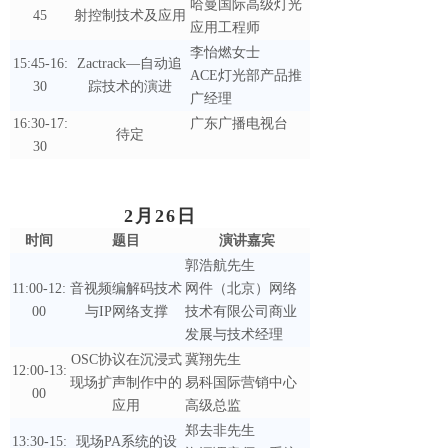
哈曼国际高级灯光
45
射控制技术及应用
应用工程师
李怡燃女士
15:45-16:
Zactrack—自动追
ACE灯光部产品推
30
踪技术的演进
广经理
16:30-17:
广东广播电视台
待定
30
2月26日
时间
题目
演讲嘉宾
郭浩航先生
11:00-12:
音视频编解码技术
网件（北京）网络
00
与IP网络支撑
技术有限公司商业
发展与技术经理
OSC协议在沉浸式
冀翔先生
12:00-13:
现场扩声制作中的
易科国际营销中心
00
应用
高级总监
郑去非先生
13:30-15:
现场PA系统的设