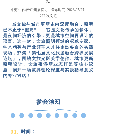
坛
来源:
作者:
广州展官方
发布时间:
2026-05-25
222
次浏览
当文旅与城市更新走向深度融合，照明
已不止于“照亮”——它是文化传承的载体，
是夜间经济的引擎，更是城市空间再设计的
语言。这一次，
文旅照明领域的权威专家
、
学术精英与产业领军人才
将走出各自的实践
现场，齐聚
「第七届文化旅游融合跨界发展
论坛」
，围绕
文旅光影美学创作
、
城市更新
照明设计
、
文旅夜游新业态打造
等核心议
题，展开一场兼具理论深度与实践指导意义
的专业对话！
参会须知
0
1
.
时间：