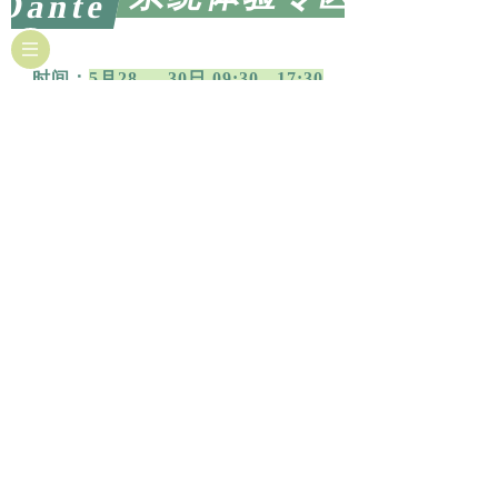
Dante
时间：
5月28 — 30日 09:30 - 17:30
4.2号馆门外飘台
地点：
展馆A区二
层
【 Dante系统体验专区】将于5月28 - 30日
展会期间连续三天举办课程分享，带您快
速了解最新支持Dante的产品亮点与应用场