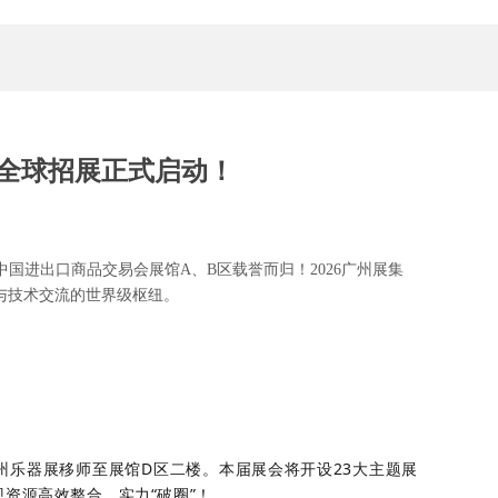
，全球招展正式启动！
在中国进出口商品交易会展馆A、B区载誉而归！2026广州展集
与技术交流的世界级枢纽。
州乐器展移师至展馆D区二楼。本届展会将开设23大主题展
资源高效整合，实力“破圈”！