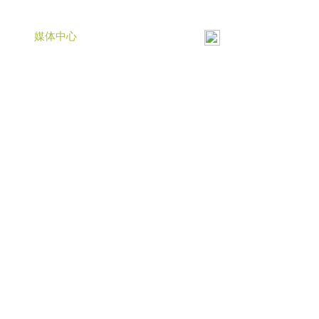
动
媒体中心
关于主办单位
简体中文
English
English