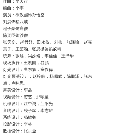
作曲：李天行
编曲：小宇
演员：徐政熙饰孙悟空
刘淇饰猪八戒
程子豪饰唐僧
陈奕臣饰沙僧
张天姿、赵哲妤、田永仪、刘燕、张涵喻、赵嘉
慧子、王艺涵、张思樾饰蚂蚁精
统筹：张旭，冯姝靖，李佳佳，王泽华
现场执行：王凯园，谷鹏
灯光设计：曲东辉，童仪德，
灯光预演设计：赵梓皓，杨佩武，陈鹏泽，张东
旭，卢咏思。
舞美设计：李鑫
视频设计：贺艺，那曦童
机械设计：江中鸿，兰阳光
音响设计：凌子斌，李志雄
系统设计：杨敏鹤
投影设计：李林
数控设计：张志金