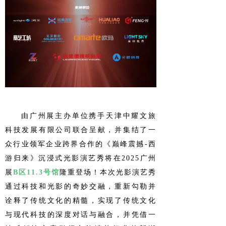
由广州展主办单位携手天津中耀文旅
科技发展有限公司联合呈献，并集结了一
众行业领军企业跨界合作的《巅峰震撼-西
游归来》沉浸式光影演艺秀将在2025广州
展
B区11.3号馆
隆重登场
！本次光影演艺秀
通过
科技和光影的奇妙交融
，
重新勾勒并
诠释了传统文化的精髓
，实现了传统文化
与现代科技的深度对话与融合，并凭借一