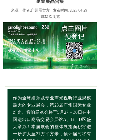
企业展品合集
来源:
作者:
广州展官方
发布时间:
2025-04-29
1832
次浏览
作为全球娱乐及专业声光视听行业规模
最大的专业展会，第23届广州国际专业
灯光、音响展览会将于5月27 – 30日在中
国进出口商品交易会展馆A、B、D区盛
大举办！本届展会的整体展览面积将进
一步扩大至21万平方米，
预计届时将有