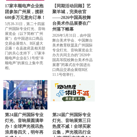
17家丰顺电声企业抱
【同期活动回顾】艺
团参加广州展，揽获
聚羊城，完美收官
600多万元意向订单！
——2026中国高校舞
台美术作品展赛在广
5月28-31日，第二十四届
广州国际专业灯光、音响
州落下帷幕
展览会（以下简称“广州
2026年5月31日，由中国
展”）在中国进出口商品
舞台美术学会、中国舞台
交易会展馆A、B区盛大
美术教育联盟及广州国际
启幕！在县政府及相关部
专业灯光、音响展览会主
门的关心支持下，17家丰
办方共同主办的“2026中
顺电声企业在5.1号馆“丰
国高等院校舞台美术作品
顺电声”的展位上集中亮
展赛”闭幕式在中国进出
相。
口商品交易会展馆B区
11.1号馆举行。
第24届广州国际专业
第24届广州国际专业
灯光、音响展圆满举
灯光、音响展第三日
办！全球声光视讯热
热度不减！全球买家
浪席卷四天，明年再
云集，声光视讯行业