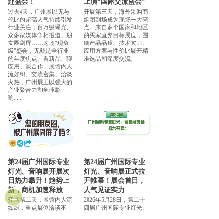
赴盛会！
上演“国际交流盛会”
过去4天，广州展以无与
开展第三天，海外采购商
伦比的超高人气持续引发
组团到场成为现场一大亮
行业关注，百万级曝光、
点。来自多个国家和地区
众多家媒体争相报道、朋
的买家直奔目标展位，围
友圈刷屏……这场“现象
绕产品品质、技术实力、
级”盛会，无疑是全行业
应用方案与性价比展开精
的年度焦点。看新品、聊
准选品和深度交流。
应用、谈合作，展馆内人
流如织、交流密集、洽谈
火热，广州展正以强大的
产业聚合力和全球影
响......
第24届广州国际专业
第24届广州国际专业
灯光、音响展开展次
灯光、音响展正式拉
日热力攀升！趋势上
开帷幕！展会首日，
新，商机加速释放
人气见证实力
开展第二天，展馆内人流
2026年5月28日，第二十
如织，重点展位洽谈不
四届广州国际专业灯光、
断，产品演示与方案讲解
音响展览会（以下简称