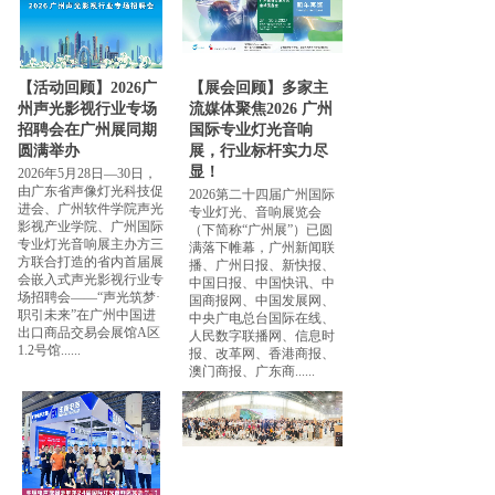
【活动回顾】2026广
【展会回顾】多家主
州声光影视行业专场
流媒体聚焦2026 广州
招聘会在广州展同期
国际专业灯光音响
圆满举办
展，行业标杆实力尽
显！
2026年5月28日—30日，
由广东省声像灯光科技促
2026第二十四届广州国际
进会、广州软件学院声光
专业灯光、音响展览会
影视产业学院、广州国际
（下简称“广州展”）已圆
专业灯光音响展主办方三
满落下帷幕，广州新闻联
方联合打造的省内首届展
播、广州日报、新快报、
会嵌入式声光影视行业专
中国日报、中国快讯、中
场招聘会——“声光筑梦·
国商报网、中国发展网、
职引未来”在广州中国进
中央广电总台国际在线、
出口商品交易会展馆A区
人民数字联播网、信息时
1.2号馆......
报、改革网、香港商报、
澳门商报、广东商......